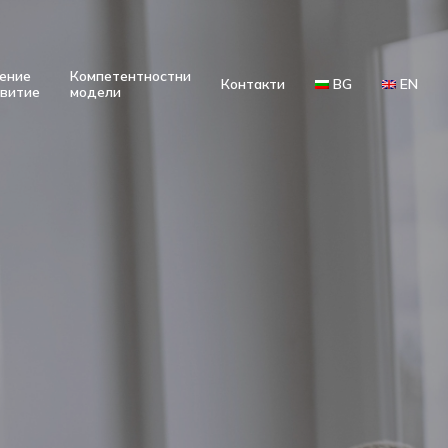
ение
Компетентностни
Контакти
BG
EN
звитие
модели