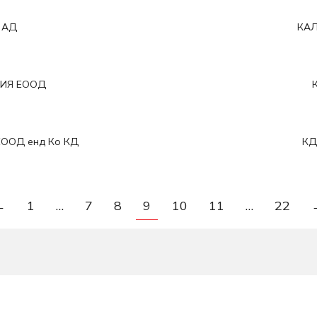
 АД
КА
РИЯ ЕООД
ООД енд Ко КД
КД
←
1
…
7
8
9
10
11
…
22
За връзка с нас: