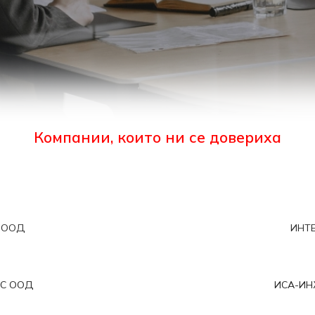
Компании, които ни се довериха
 ООД
ИНТ
С ООД
ИСА-ИН