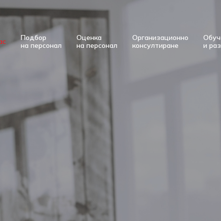
Подбор
Оценка
Организационно
Обуч
ас
на персонал
на персонал
консултиране
и ра