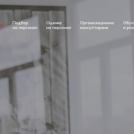
Подбор
Оценка
Организационно
Обуч
ас
на персонал
на персонал
консултиране
и ра