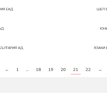
РИЯ ЕАД
ШЕЛ 
АД
ЮНИ
БЪЛГАРИЯ АД
ЯЗАКИ 
←
1
…
18
19
20
21
22
→
За връзка с нас: