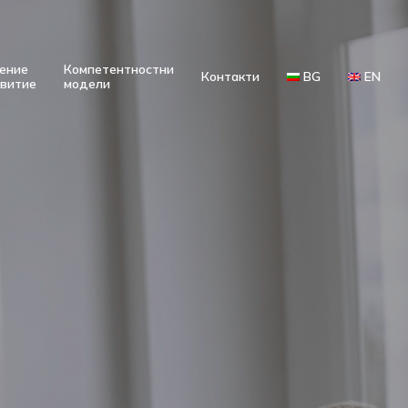
ение
Компетентностни
Контакти
BG
EN
звитие
модели