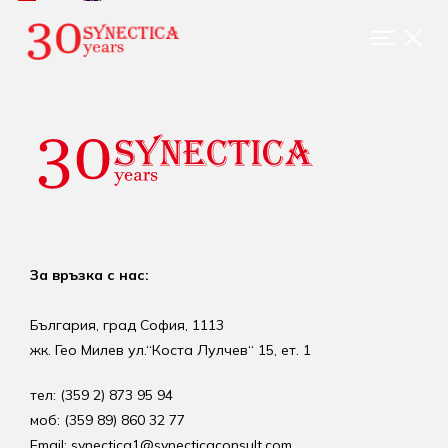
За връзка с нас:
България, град София, 1113
жк. Гео Милев ул.“Коста Лулчев“ 15, ет. 1
тел: (359 2) 873 95 94
моб: (359 89) 860 32 77
Email: synectica1@synecticaconsult.com