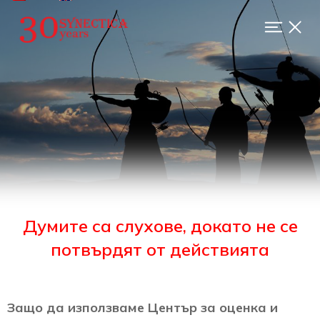
Оценка на индивидуалното трудово изпълнение на служители
Online оценки за индивидуална пригодност към длъжност
Система за оценка на професионална пригодност на оперативен персонал в сектор енергетика
Думите са слухове, докато не се
потвърдят от действията
Защо да използваме Център за оценка и