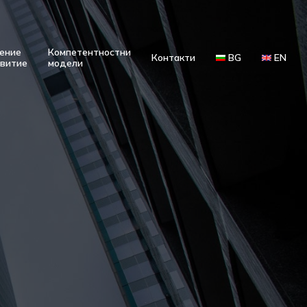
ение
Компетентностни
Контакти
BG
EN
звитие
модели