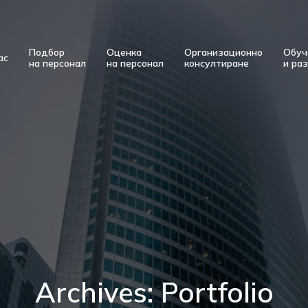
Подбор
Оценка
Организационно
Обуч
ас
на персонал
на персонал
консултиране
и ра
Archives: Portfolio