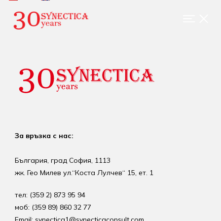
За връзка с нас:
България, град София, 1113
жк. Гео Милев ул.“Коста Лулчев“ 15, ет. 1
тел: (359 2) 873 95 94
моб: (359 89) 860 32 77
Email: synectica1@synecticaconsult.com