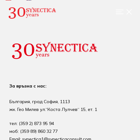
За връзка с нас:
България, град София, 1113
жк. Гео Милев ул.“Коста Лулчев“ 15, ет. 1
тел: (359 2) 873 95 94
моб: (359 89) 860 32 77
Email: synectica1@synecticaconsult.com