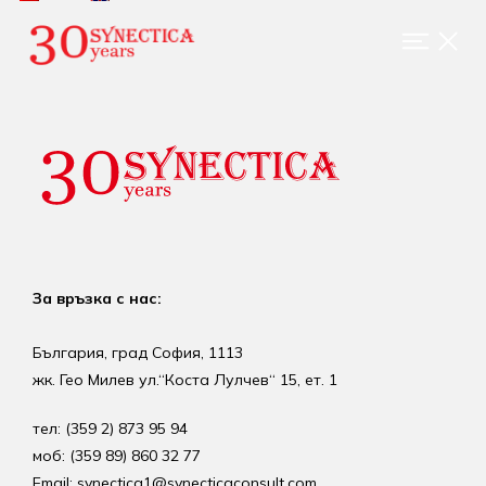
За връзка с нас:
България, град София, 1113
жк. Гео Милев ул.“Коста Лулчев“ 15, ет. 1
тел: (359 2) 873 95 94
моб: (359 89) 860 32 77
Email: synectica1@synecticaconsult.com