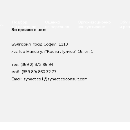
Подбор
Оценка
Организационно
Обуч
ас
на персонал
на персонал
консултиране
и ра
За връзка с нас:
България, град София, 1113
жк. Гео Милев ул.“Коста Лулчев“ 15, ет. 1
тел: (359 2) 873 95 94
моб: (359 89) 860 32 77
Email: synectica1@synecticaconsult.com