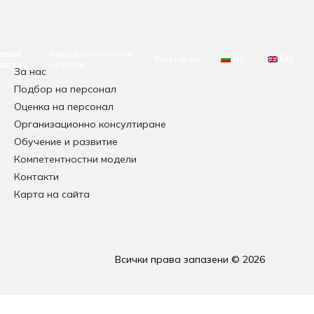
ение
Компетентностни
Контакти
BG
EN
звитие
модели
За нас
Подбор на персонал
Оценка на персонал
Организационно консултиране
Обучение и развитие
Компетентностни модели
Контакти
Карта на сайта
Всички права запазени © 2026