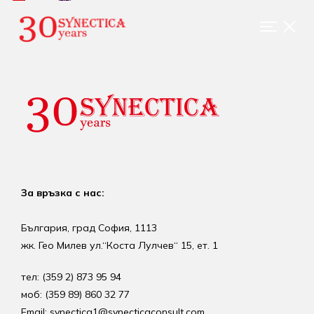
За връзка с нас:
България, град София, 1113
жк. Гео Милев ул.“Коста Лулчев“ 15, ет. 1
тел: (359 2) 873 95 94
моб: (359 89) 860 32 77
Email: synectica1@synecticaconsult.com