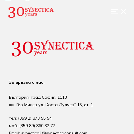
За връзка с нас:
България, град София, 1113
жк. Гео Милев ул.“Коста Лулчев“ 15, ет. 1
тел: (359 2) 873 95 94
моб: (359 89) 860 32 77
Email: synectica1@synecticaconsult.com