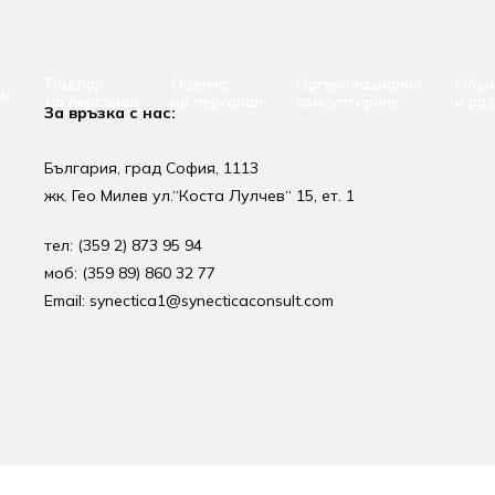
Подбор
Оценка
Организационно
Обуч
ас
на персонал
на персонал
консултиране
и ра
За връзка с нас:
България, град София, 1113
жк. Гео Милев ул.“Коста Лулчев“ 15, ет. 1
тел: (359 2) 873 95 94
моб: (359 89) 860 32 77
Email: synectica1@synecticaconsult.com