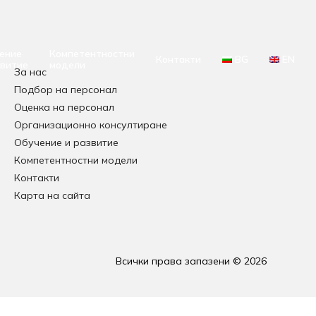
ение
Компетентностни
Контакти
BG
EN
звитие
модели
За нас
Подбор на персонал
Оценка на персонал
Организационно консултиране
Обучение и развитие
Компетентностни модели
Контакти
Карта на сайта
Всички права запазени © 2026