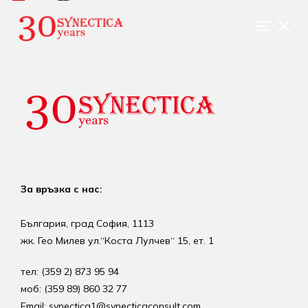
За връзка с нас:
България, град София, 1113
жк. Гео Милев ул.“Коста Лулчев“ 15, ет. 1
тел: (359 2) 873 95 94
моб: (359 89) 860 32 77
Email: synectica1@synecticaconsult.com