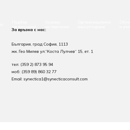
Подбор
Оценка
Организационно
Обуч
ас
на персонал
на персонал
консултиране
и ра
За връзка с нас:
България, град София, 1113
жк. Гео Милев ул.“Коста Лулчев“ 15, ет. 1
тел: (359 2) 873 95 94
моб: (359 89) 860 32 77
Email: synectica1@synecticaconsult.com