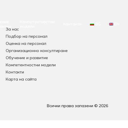
ение
Компетентностни
Контакти
BG
EN
звитие
модели
За нас
Подбор на персонал
Оценка на персонал
Организационно консултиране
Обучение и развитие
Компетентностни модели
Контакти
Карта на сайта
Всички права запазени © 2026