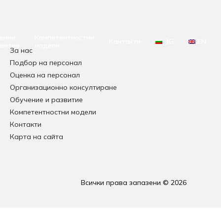
ение
Компетентностни
Контакти
BG
EN
звитие
модели
За нас
Подбор на персонал
Оценка на персонал
Организационно консултиране
Обучение и развитие
Компетентностни модели
Контакти
Карта на сайта
Всички права запазени © 2026