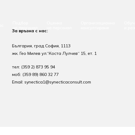
Подбор
Оценка
Организационно
Обуч
ас
на персонал
на персонал
консултиране
и ра
За връзка с нас:
България, град София, 1113
жк. Гео Милев ул.“Коста Лулчев“ 15, ет. 1
тел: (359 2) 873 95 94
моб: (359 89) 860 32 77
Email: synectica1@synecticaconsult.com