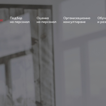
Подбор
Оценка
Организационно
Обуч
ас
на персонал
на персонал
консултиране
и ра