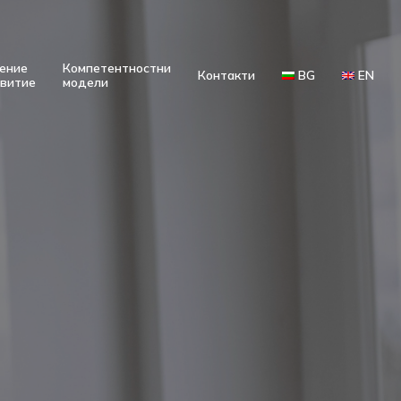
ение
Компетентностни
Контакти
BG
EN
звитие
модели