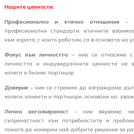
Нашите ценности:
Професионално и етично отношение
– 
професионални стандарти, етичните взаимоо
към хората, с които работим, са в основата на 
Фокус към личността
– ние се отнасяме с
личността и индувидуалните ценности на в
колега и бизнес партньор.
Доверие
– ние се стремим да изграждаме дъл
колеги, клиенти и партньори, основани на ув
Лична ангажираност
– ние вярваме, ч
съпричастност към потребностите и пробл
помага да намерим най-добрите решения за раз