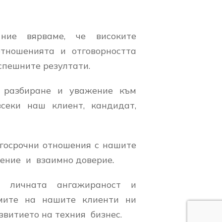
ние вярваме, че високите
тношенията и отговорността
успешните резултати.
 разбиране и уважение към
секи наш клиент, кандидат,
госрочни отношения с нашите
ажение и взаимно доверие
.
е личната ангажираност и
емите на нашите клиенти ни
витието на техния бизнес.